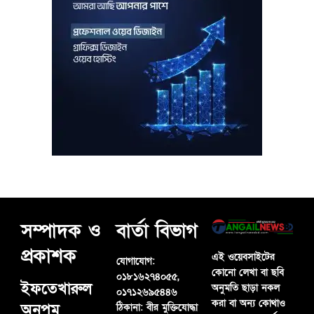
সম্পাদক ও
বার্তা বিভাগ
প্রকাশক
এই ওয়েবসাইটের
যোগাযোগ:
কোনো লেখা বা ছবি
০১৮১৬২৭৪০৫৫,
ইফতেখারুল
অনুমতি ছাড়া নকল
০১৭১২৬৯৫৪৪৬
করা বা অন্য কোথাও
অনুপম
ঠিকানা:
বীর মুক্তিযোদ্ধা