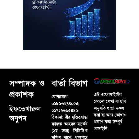
সম্পাদক ও
বার্তা বিভাগ
প্রকাশক
এই ওয়েবসাইটের
যোগাযোগ:
কোনো লেখা বা ছবি
০১৮১৬২৭৪০৫৫,
ইফতেখারুল
অনুমতি ছাড়া নকল
০১৭১২৬৯৫৪৪৬
করা বা অন্য কোথাও
অনুপম
ঠিকানা:
বীর মুক্তিযোদ্ধা
প্রকাশ করা সম্পূর্ণ
ফারুক আহমদ মার্কেট
বেআইনি
(২য় তলা) সিডিসি’র
দক্ষিণ পাশে, খালপাড়