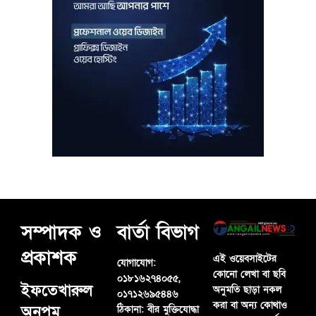
সম্পাদক ও
বার্তা বিভাগ
প্রকাশক
এই ওয়েবসাইটের
যোগাযোগ:
কোনো লেখা বা ছবি
০১৮১৬২৭৪০৫৫,
ইফতেখারুল
অনুমতি ছাড়া নকল
০১৭১২৬৯৫৪৪৬
করা বা অন্য কোথাও
অনুপম
ঠিকানা:
বীর মুক্তিযোদ্ধা