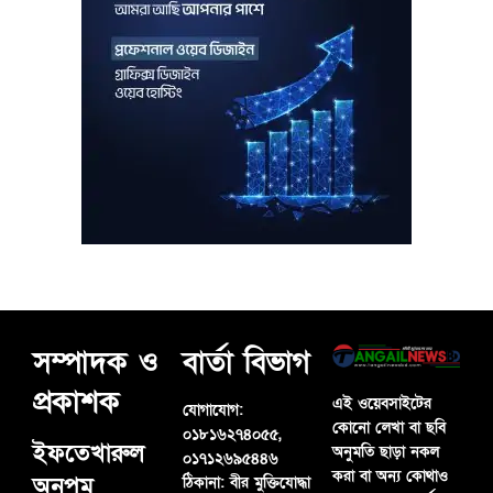
সম্পাদক ও
বার্তা বিভাগ
প্রকাশক
এই ওয়েবসাইটের
যোগাযোগ:
কোনো লেখা বা ছবি
০১৮১৬২৭৪০৫৫,
ইফতেখারুল
অনুমতি ছাড়া নকল
০১৭১২৬৯৫৪৪৬
করা বা অন্য কোথাও
অনুপম
ঠিকানা:
বীর মুক্তিযোদ্ধা