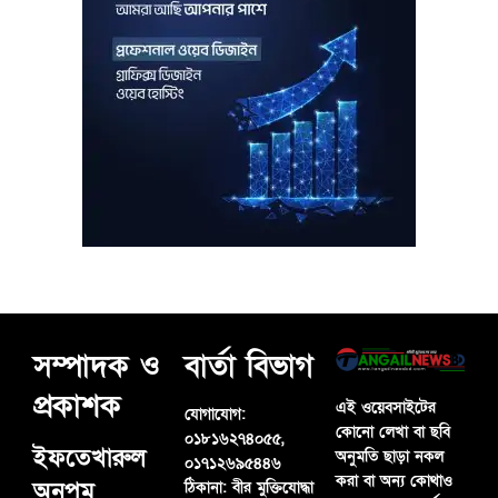
সম্পাদক ও
বার্তা বিভাগ
প্রকাশক
এই ওয়েবসাইটের
যোগাযোগ:
কোনো লেখা বা ছবি
০১৮১৬২৭৪০৫৫,
ইফতেখারুল
অনুমতি ছাড়া নকল
০১৭১২৬৯৫৪৪৬
করা বা অন্য কোথাও
অনুপম
ঠিকানা:
বীর মুক্তিযোদ্ধা