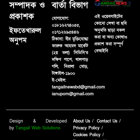
সম্পাদক ও
বার্তা বিভাগ
প্রকাশক
এই ওয়েবসাইটের
যোগাযোগ:
কোনো লেখা বা ছবি
০১৮১৬২৭৪০৫৫,
ইফতেখারুল
অনুমতি ছাড়া নকল
০১৭১২৬৯৫৪৪৬
করা বা অন্য কোথাও
অনুপম
ঠিকানা:
বীর মুক্তিযোদ্ধা
প্রকাশ করা সম্পূর্ণ
ফারুক আহমদ মার্কেট
বেআইনি
(২য় তলা) সিডিসি’র
দক্ষিণ পাশে, খালপাড়
গলি, নিরালা মোড়,
টাঙ্গাইল-১৯০০
ই-মেইল:
tangailnewsbd@gmail.com
ianupom@gmail.com
Design & Developed
About Us
Contact Us
by
Tangail Web Solutions
Privacy Policy
Cookies Policy