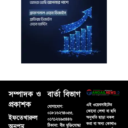
সম্পাদক ও
বার্তা বিভাগ
প্রকাশক
এই ওয়েবসাইটের
যোগাযোগ:
কোনো লেখা বা ছবি
০১৮১৬২৭৪০৫৫,
ইফতেখারুল
অনুমতি ছাড়া নকল
০১৭১২৬৯৫৪৪৬
করা বা অন্য কোথাও
অনুপম
ঠিকানা:
বীর মুক্তিযোদ্ধা