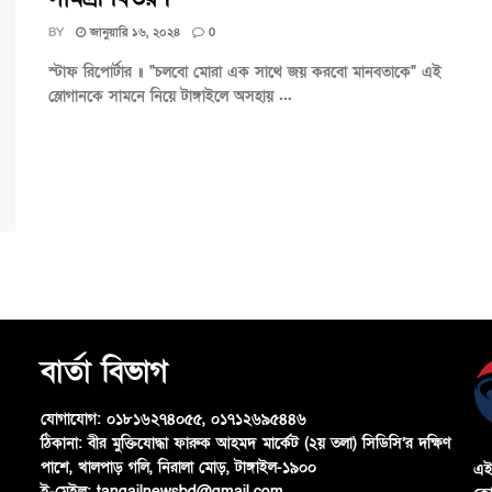
BY
জানুয়ারি ১৬, ২০২৪
0
স্টাফ রিপোর্টার ॥ "চলবো মোরা এক সাথে জয় করবো মানবতাকে" এই
স্লোগানকে সামনে নিয়ে টাঙ্গাইলে অসহায় ...
বার্তা বিভাগ
যোগাযোগ:
০১৮১৬২৭৪০৫৫, ০১৭১২৬৯৫৪৪৬
ঠিকানা:
বীর মুক্তিযোদ্ধা ফারুক আহমদ মার্কেট (২য় তলা) সিডিসি’র দক্ষিণ
পাশে, খালপাড় গলি, নিরালা মোড়, টাঙ্গাইল-১৯০০
এই
ই-মেইল:
tangailnewsbd@gmail.com