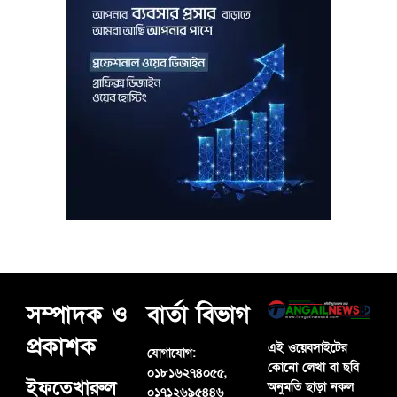
সম্পাদক ও
বার্তা বিভাগ
প্রকাশক
এই ওয়েবসাইটের
যোগাযোগ:
কোনো লেখা বা ছবি
০১৮১৬২৭৪০৫৫,
ইফতেখারুল
অনুমতি ছাড়া নকল
০১৭১২৬৯৫৪৪৬