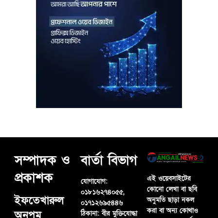
সম্পাদক ও
বার্তা বিভাগ
প্রকাশক
এই ওয়েবসাইটের
যোগাযোগ:
কোনো লেখা বা ছবি
০১৮১৬২৭৪০৫৫,
ইফতেখারুল
অনুমতি ছাড়া নকল
০১৭১২৬৯৫৪৪৬
করা বা অন্য কোথাও
অনুপম
ঠিকানা:
বীর মুক্তিযোদ্ধা