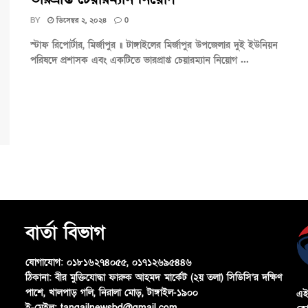
BY
ডিসেম্বর ২, ২০২৪
0
স্টাফ রিপোর্টার, মির্জাপুর ॥ টাঙ্গাইলের মির্জাপুর উপজেলার দুই ইউনিয়ন
পরিষদে প্রশাসক এবং একটিতে ভারপ্রাপ্ত চেয়ারম্যান নিয়োগ ...
বার্তা বিভাগ
যোগাযোগ:
০১৮১৬২৭৪০৫৫, ০১৭১২৬৯৫৪৪৬
ঠিকানা:
বীর মুক্তিযোদ্ধা ফারুক আহমদ মার্কেট (২য় তলা) সিডিসি’র দক্ষিণ
পাশে, খালপাড় গলি, নিরালা মোড়, টাঙ্গাইল-১৯০০
এই
ই-মেইল:
tangailnewsbd@gmail.com