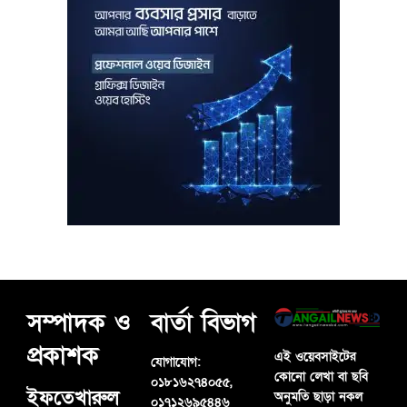
সম্পাদক ও
বার্তা বিভাগ
প্রকাশক
এই ওয়েবসাইটের
যোগাযোগ:
কোনো লেখা বা ছবি
০১৮১৬২৭৪০৫৫,
ইফতেখারুল
অনুমতি ছাড়া নকল
০১৭১২৬৯৫৪৪৬