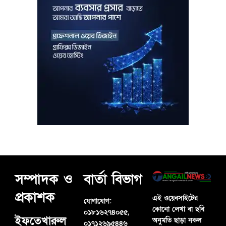
সম্পাদক ও
বার্তা বিভাগ
প্রকাশক
এই ওয়েবসাইটের
যোগাযোগ:
কোনো লেখা বা ছবি
০১৮১৬২৭৪০৫৫,
ইফতেখারুল
অনুমতি ছাড়া নকল
০১৭১২৬৯৫৪৪৬