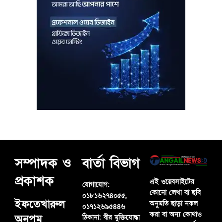
সম্পাদক ও
বার্তা বিভাগ
প্রকাশক
এই ওয়েবসাইটের
যোগাযোগ:
কোনো লেখা বা ছবি
০১৮১৬২৭৪০৫৫,
ইফতেখারুল
অনুমতি ছাড়া নকল
০১৭১২৬৯৫৪৪৬
করা বা অন্য কোথাও
অনুপম
ঠিকানা:
বীর মুক্তিযোদ্ধা