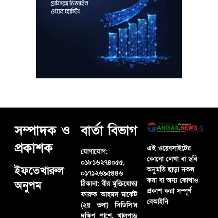
সম্পাদক ও
বার্তা বিভাগ
প্রকাশক
এই ওয়েবসাইটের
যোগাযোগ:
কোনো লেখা বা ছবি
০১৮১৬২৭৪০৫৫,
ইফতেখারুল
অনুমতি ছাড়া নকল
০১৭১২৬৯৫৪৪৬
করা বা অন্য কোথাও
অনুপম
ঠিকানা:
বীর মুক্তিযোদ্ধা
প্রকাশ করা সম্পূর্ণ
ফারুক আহমদ মার্কেট
বেআইনি
(২য় তলা) সিডিসি’র
দক্ষিণ পাশে, খালপাড়