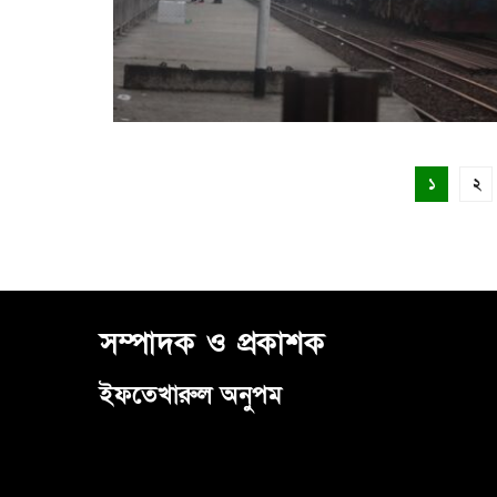
১
২
সম্পাদক ও প্রকাশক
ইফতেখারুল অনুপম