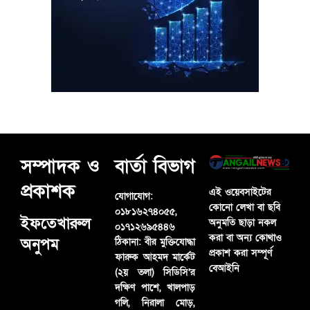
সম্পাদক ও
বার্তা বিভাগ
প্রকাশক
এই ওয়েবসাইটের
যোগাযোগ:
কোনো লেখা বা ছবি
০১৮১৬২৭৪০৫৫,
ইফতেখারুল
অনুমতি ছাড়া নকল
০১৭১২৬৯৫৪৪৬
করা বা অন্য কোথাও
অনুপম
ঠিকানা:
বীর মুক্তিযোদ্ধা
প্রকাশ করা সম্পূর্ণ
ফারুক আহমদ মার্কেট
বেআইনি
(২য় তলা) সিডিসি’র
দক্ষিণ পাশে, খালপাড়
গলি, নিরালা মোড়,