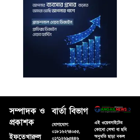
সম্পাদক ও
বার্তা বিভাগ
প্রকাশক
এই ওয়েবসাইটের
যোগাযোগ:
কোনো লেখা বা ছবি
০১৮১৬২৭৪০৫৫,
ইফতেখারুল
অনুমতি ছাড়া নকল
০১৭১২৬৯৫৪৪৬