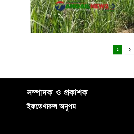
১
২
সম্পাদক ও প্রকাশক
ইফতেখারুল অনুপম