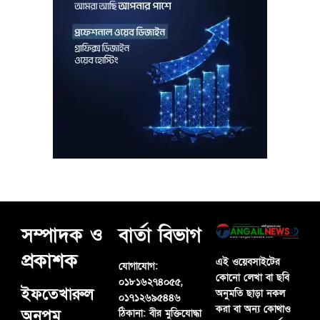
সম্পাদক ও
বার্তা বিভাগ
প্রকাশক
এই ওয়েবসাইটের
যোগাযোগ:
কোনো লেখা বা ছবি
০১৮১৬২৭৪০৫৫,
ইফতেখারুল
অনুমতি ছাড়া নকল
০১৭১২৬৯৫৪৪৬
করা বা অন্য কোথাও
অনুপম
ঠিকানা:
বীর মুক্তিযোদ্ধা