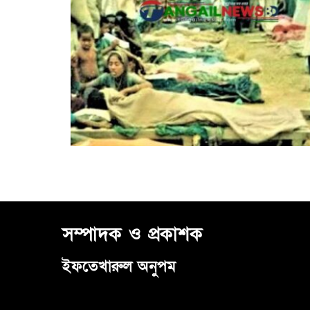
সম্পাদক ও প্রকাশক
ইফতেখারুল অনুপম