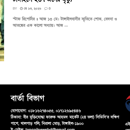
BY
মে ১৩, ২০২৬
0
স্টাফ রিপোর্টার ॥ আজ ১৩ মে। টাঙ্গাইলবাসীর স্মৃতিতে শোক, বেদনা ও
আতঙ্কের এক কালো অধ্যায়। আজ ...
বার্তা বিভাগ
যোগাযোগ:
০১৮১৬২৭৪০৫৫, ০১৭১২৬৯৫৪৪৬
ঠিকানা:
বীর মুক্তিযোদ্ধা ফারুক আহমদ মার্কেট (২য় তলা) সিডিসি’র দক্ষিণ
পাশে, খালপাড় গলি, নিরালা মোড়, টাঙ্গাইল-১৯০০
এই
ই-মেইল:
tangailnewsbd@gmail.com