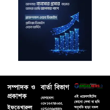
সম্পাদক ও
বার্তা বিভাগ
প্রকাশক
এই ওয়েবসাইটের
যোগাযোগ:
কোনো লেখা বা ছবি
০১৮১৬২৭৪০৫৫,
ইফতেখারুল
অনুমতি ছাড়া নকল
০১৭১২৬৯৫৪৪৬