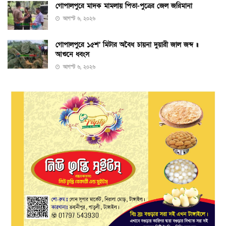
গোপালপুরে মাদক মামলায় পিতা-পুত্রের জেল জরিমানা
আগস্ট ৬, ২০২৬
গোপালপুরে ১৫শ’ মিটার অবৈধ চায়না দুয়ারী জাল জব্দ ॥
আগুনে ধ্বংস
আগস্ট ৬, ২০২৬