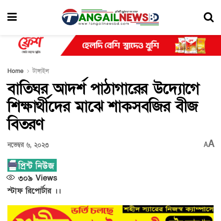
Home
টাঙ্গাইল
বাতিঘর আদর্শ পাঠাগারের উদ্যোগে
শিক্ষার্থীদের মাঝে শাকসবজির বীজ
বিতরণ
A
নভেম্বর ৬, ২০২৩
A
৩০৯
Views
স্টাফ রিপোর্টার ।।