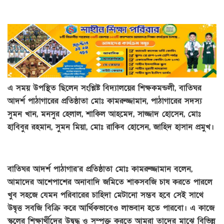
এ সময় উপস্থিত ছিলেন সংশ্লিষ্ট বিদ্যালয়ের শিক্ষকমন্ডলী, বাতিঘর
আদর্শ পাঠাগারের প্রতিষ্ঠাতা মোঃ কামরুজ্জামান, পাঠাগারের সদস্য
সুমন খান, মনসুর হেলাল, শাকিল আহমেদ, সাজ্জাদ হোসেন, মোঃ
হাবিবুর রহমান, সুমন মিয়া, মোঃ রাকিব হোসেন, জাহিদ হাসান প্রমুখ।
বাতিঘর আদর্শ পাঠাগার’র প্রতিষ্ঠাতা মোঃ কামরুজ্জামান বলেন,
আমাদের আশেপাশের অনাবাদি জমিতে শাকসবজি চাষ করতে পারলে
খুব সহজে যেমন পরিবারের চাহিদা মেটানো সম্ভব হবে সেই সাথে
উদ্বৃত্ত সবজি বিক্রি করে আর্থিকভাবেও লাভবান হতে পারবো। এ কাজে
স্কুলের শিক্ষার্থীদের উদ্বুদ্ধ ও সম্পৃক্ত করতে আমরা তাদের মাঝে বিভিন্ন