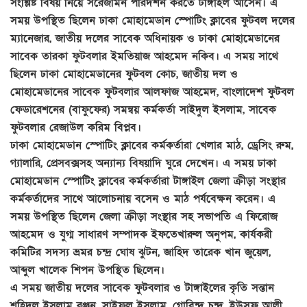
সংশ্লিষ্ট বিষয় নিয়ে সরেজমিন পরিদর্শন করতে টাঙ্গাইল আসেন। এ
সময় উপস্থিত ছিলেন ঢাকা মোহামেডান স্পোটিং ক্লাবের ফুটবল দলের
ম্যানেজার, জাতীয় দলের সাবেক অধিনায়ক ও ঢাকা মোহামেডানের
সাবেক তারকা ফুটবলার ইমতিয়াজ আহমেদ নকিব। এ সময় সাথে
ছিলেন ঢাকা মোহামেডানের ফুটবল কোচ, জাতীয় দল ও
মোহামেডানের সাবেক ফুটবলার আলফাজ আহমেদ, বাংলাদেশ ফুটবল
ফেডারেশনের (বাফুফের) সমন্বয় কর্মকর্তা সাইদুল ইসলাম, সাবেক
ফুটবলার রেজাউল করিম বিপ্লব।
ঢাকা মোহামেডান স্পোটিং ক্লাবের কর্মকর্তারা খেলার মাঠ, ড্রেসিং রুম,
গ্যালারি, প্রেসবক্সসহ অন্যান্য বিষয়াদি ঘুরে দেখেন। এ সময় ঢাকা
মোহামেডান স্পোটিং ক্লাবের কর্মকর্তারা টাঙ্গাইল জেলা ক্রীড়া সংস্থার
কর্মকর্তাদের সাথে আলোচনায় বসেন ও মাঠ পর্যবেক্ষন করেন। এ
সময় উপস্থিত ছিলেন জেলা ক্রীড়া সংস্থার সহ সভাপতি এ ফিরোজ
আহমেদ ও যুগ্ম সাধারণ সম্পাদক ইফতেখারুল অনুপম, কার্যকরী
কমিটির সদস্য ভ্রমর চন্দ্র ঘোষ ঝুটন, জাহিদ তারেক খান জুয়েল,
আব্দুল খালেক শিপন উপস্থিত ছিলেন।
এ সময় জাতীয় দলের সাবেক ফুটবলার ও টাঙ্গাইলের কৃতি সন্তান
শহিদুল ইসলাম রঞ্জন, সাইফুল ইসলাম, গোবিন্দ চন্দ, ইউসুফ আলী