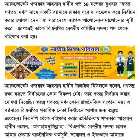
অ্যাডভোকেট খন্দকার আহসান হাবীব গত ১৪ নভেম্বর বুধবার “স্বতন্ত্র
গণতন্ত্র মঞ্চ” নামে একটি ব্যানারে ঢাকায় সংবাদ সম্মেলন করে নির্বাচন
করার ঘোষণা দেন। যা সারাদেশে ব্যাপক আলোচনা-সমালোচনার সৃষ্টি
করে। এরপরেই তাকে বিএনপির কেন্দ্রীয় কমিটির সদস্য পদ থেকে
বহিষ্কার করা হয়।
অ্যাডভোকেট খন্দকার আহসান হাবীব টাঙ্গাইল নিউজকে বলেন, গণতন্ত্র
রক্ষা করতে নির্বাচনের কোন বিকল্প নেই। তাই স্বতন্ত্র নির্বাচন করার
ঘোষণা দিয়েছি। স্বতন্ত্র গণতন্ত্র মঞ্চ কোন রাজনৈতিক সংগঠন নয়। এ
ব্যানারে বিএনপির শতাধিক নেতা নির্বাচনে আশার জন্য প্রস্তুত
রয়েছেন। বিএনপি থেকে বহিষ্কার করার প্রতিক্রিয়ায় খন্দকার আহসান
হাবীব বলেন, “আলহামদুলিল্লাহ”। বিএনপির কেন্দ্রীয় সদস্য হলেও
আমার জেলায় রাজনৈতিক কর্মসূচী, সম্মেলন ও ইফতারে আমাকে