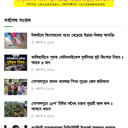
সর্বশেষ সংবাদ
টাঙ্গাইলে কিশোরদের মধ্যে বেড়েছে ইয়াবা-গাঁজায় আসক্তি
আগস্ট ৬, ২০২৬
কালিহাতীতে পৃথক মোটরসাইকেল দুর্ঘটনায় দুই কিশোর নিহত ॥
আহত ৩ জন
আগস্ট ৬, ২০২৬
গোপালপুরে মাদক মামলায় পিতা-পুত্রের জেল জরিমানা
আগস্ট ৬, ২০২৬
গোপালপুরে ১৫শ’ মিটার অবৈধ চায়না দুয়ারী জাল জব্দ ॥
আগুনে ধ্বংস
আগস্ট ৬, ২০২৬
কুমুদিনী হাসপাতালের সিকিউরিটি ইনচার্জ আলতাব বরখাস্ত