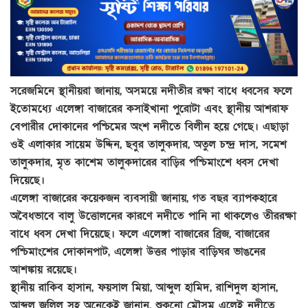
সরেজমিনে স্থানীয়রা জানায়, অসময়ে নদীতীর রক্ষা বাধে ধ্বসের ফলে
ইতোমধ্যে এলেঙ্গা বাজারের কসাইখানা পুরোটা এবং স্থানীয় আশরাফ
বেপারীর দোকানের পশ্চিমের অংশ নদীতে বিলীন হয়ে গেছে। এছাড়া
ওই এলাকার সায়েম উদ্দিন, ছবুর তালুকদার, অতুল চন্দ্র দাস, সমেশ
তালুকদার, মৃত কাশেম তালুকদারের বাড়ির পশ্চিমাংশে ধ্বস দেখা
দিয়েছে।
এলেঙ্গা বাজারের কয়েকজন ব্যবসায়ী জানায়, গত বছর ব্যাপকহারে
অবৈধভাবে বালু উত্তোলনের কারণে নদীতে পানি না থাকলেও তীররক্ষা
বাধে ধ্বস দেখা দিয়েছে। ফলে এলেঙ্গা বাজারের ব্রিজ, বাজারের
পশ্চিমাংশের দোকানপাট, এলেঙ্গা উত্তর পাড়ার বাড়িঘর ভাঙনের
আশঙ্কায় রয়েছে।
স্থানীয় রাকিব হাসান, ফয়সাল মিয়া, আব্দুল হামিদ, রাশিদুল হাসান,
আব্দুল জলিল সহ অনেকেই জানান, শুকনো মৌসুম এলেই নদীতে