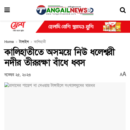
Home
টাঙ্গাইল
কালিহাতী
কালিহাতীতে অসময়ে নিউ ধলেশ্বরী
নদীর তীররক্ষা বাঁধে ধ্বস
A
নভেম্বর ২৫, ২০২৩
A