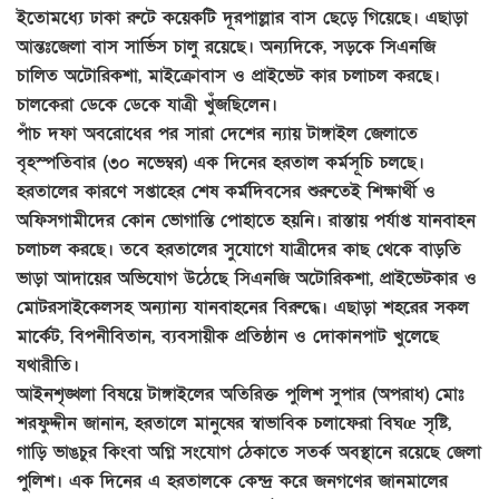
ইতোমধ্যে ঢাকা রুটে কয়েকটি দূরপাল্লার বাস ছেড়ে গিয়েছে। এছাড়া
আন্তঃজেলা বাস সার্ভিস চালু রয়েছে। অন্যদিকে, সড়কে সিএনজি
চালিত অটোরিকশা, মাইক্রোবাস ও প্রাইভেট কার চলাচল করছে।
চালকেরা ডেকে ডেকে যাত্রী খুঁজছিলেন।
পাঁচ দফা অবরোধের পর সারা দেশের ন্যায় টাঙ্গাইল জেলাতে
বৃহস্পতিবার (৩০ নভেম্বর) এক দিনের হরতাল কর্মসূচি চলছে।
হরতালের কারণে সপ্তাহের শেষ কর্মদিবসের শুরুতেই শিক্ষার্থী ও
অফিসগামীদের কোন ভোগান্তি পোহাতে হয়নি। রাস্তায় পর্যাপ্ত যানবাহন
চলাচল করছে। তবে হরতালের সুযোগে যাত্রীদের কাছ থেকে বাড়তি
ভাড়া আদায়ের অভিযোগ উঠেছে সিএনজি অটোরিকশা, প্রাইভেটকার ও
মোটরসাইকেলসহ অন্যান্য যানবাহনের বিরুদ্ধে। এছাড়া শহরের সকল
মার্কেট, বিপনীবিতান, ব্যবসায়ীক প্রতিষ্ঠান ও দোকানপাট খুলেছে
যথারীতি।
আইনশৃঙ্খলা বিষয়ে টাঙ্গাইলের অতিরিক্ত পুলিশ সুপার (অপরাধ) মোঃ
শরফুদ্দীন জানান, হরতালে মানুষের স্বাভাবিক চলাফেরা বিঘœ সৃষ্টি,
গাড়ি ভাঙচুর কিংবা অগ্নি সংযোগ ঠেকাতে সতর্ক অবস্থানে রয়েছে জেলা
পুলিশ। এক দিনের এ হরতালকে কেন্দ্র করে জনগণের জানমালের