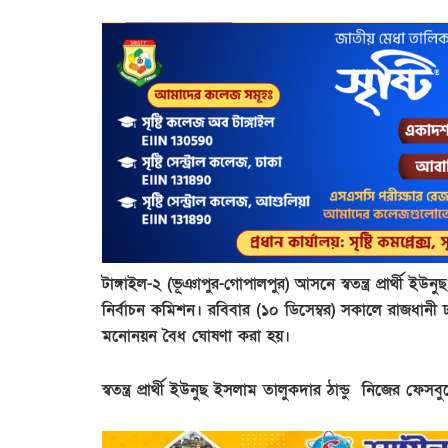
টাঙ্গাইল-২ (ভূঞাপুর-গোপালপুর) আসনে স্বতন্ত্র প্রার্থী
নির্বাচন কমিশন। রবিবার (১০ ডিসেম্বর) সকালে রাজধান
মনোনয়ন বৈধ ঘোষণা করা হয়।
স্বতন্ত্র প্রার্থী ইউনুছ ইসলাম তালুকদার ঠান্ডু নিজের ফে