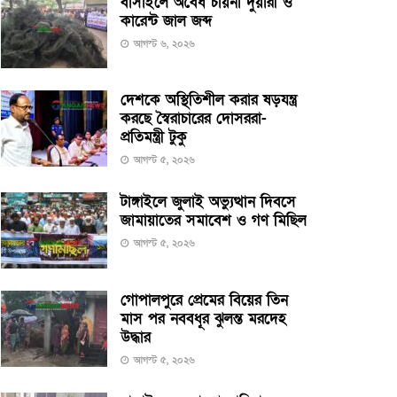
বাসাইলে অবৈধ চায়না দুয়ারী ও
কারেন্ট জাল জব্দ
আগস্ট ৬, ২০২৬
দেশকে অস্থিতিশীল করার ষড়যন্ত্র
করছে স্বৈরাচারের দোসররা-
প্রতিমন্ত্রী টুকু
আগস্ট ৫, ২০২৬
টাঙ্গাইলে জুলাই অভ্যুত্থান দিবসে
জামায়াতের সমাবেশ ও গণ মিছিল
আগস্ট ৫, ২০২৬
গোপালপুরে প্রেমের বিয়ের তিন
মাস পর নববধূর ঝুলন্ত মরদেহ
উদ্ধার
আগস্ট ৫, ২০২৬