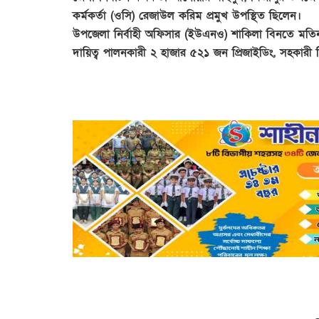
কর্মকর্তা (ওসি) রেজাউল করিম প্রমুখ উপস্থিত ছিলেন।
উপজেলা নির্বাহী অফিসার (ইউএনও) শাকিলা বিনতে মতিন ব
দায়িত্ব পালনকারী ২ হাজার ৫২১ জন প্রিজাইডিং, সহকারী প্