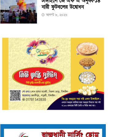
টাঙ্গাইলে জে এফ এ অনুর্ধ্ব-১৪
নারী ফুটবলের উদ্বোধন
আগস্ট ৮, ২০২৬