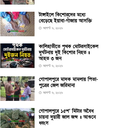
টাঙ্গাইলে কিশোরদের মধ্যে
বেড়েছে ইয়াবা-গাঁজায় আসক্তি
আগস্ট ৬, ২০২৬
কালিহাতীতে পৃথক মোটরসাইকেল
দুর্ঘটনায় দুই কিশোর নিহত ॥
আহত ৩ জন
আগস্ট ৬, ২০২৬
গোপালপুরে মাদক মামলায় পিতা-
পুত্রের জেল জরিমানা
আগস্ট ৬, ২০২৬
গোপালপুরে ১৫শ’ মিটার অবৈধ
চায়না দুয়ারী জাল জব্দ ॥ আগুনে
ধ্বংস