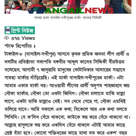
গামছা হলো বাসাইল-সখীপুরের মার্কা- কাদের সিদ্দিকী
৩৭৩
Views
স্টাফ রিপোর্টার ॥
টাঙ্গাইল-৮ (বাসাইল-সখীপুর) আসনে কৃষক শ্রমিক জনতা লীগ প্রার্থী ও
দলটির প্রতিষ্ঠাতা সভাপতি বঙ্গবীর আব্দুল কাদের সিদ্দিকী বীরউত্তম
বলেছেন, আগামী ৭ জানুয়ারি মানুষের ভোটাধিকার আদায়ের সম্মানে
গামছা মার্কায় দাঁড়িয়েছি। এই মার্কা বাসাইল-সখীপুরের মার্কা। এটা
আমার একার মার্কা নয়। আওয়ামী লীগের প্রার্থী অনুপম শাহজাহান জয়
নৌকা মার্কার, নৌকা তো একটা জিনিস। নৌকা চালাতে মাঝি মাল্লা
লাগে, একটা মাঝি মাল্লাও নেই। সব নেমে গেছে গা, নৌকা এমনিই
তলিয়ে যাবে। আমি সকালে এক কথা, বিকেলে আর এক কথা বলতে
শিখিনি। যে ক’দিন বেঁচে থাকবো, কাউকে ভয় করে বেঁচে থাকবো না।
আল্লাহ রাসুলকে ভয় করে একদিন বেঁচে থাকলে এটাই আমার কাছে
শ্রেষ্ঠ বাঁচা হবে। কোনো শক্তিধরের কাছে মাথা নত করে একশ’ বছর