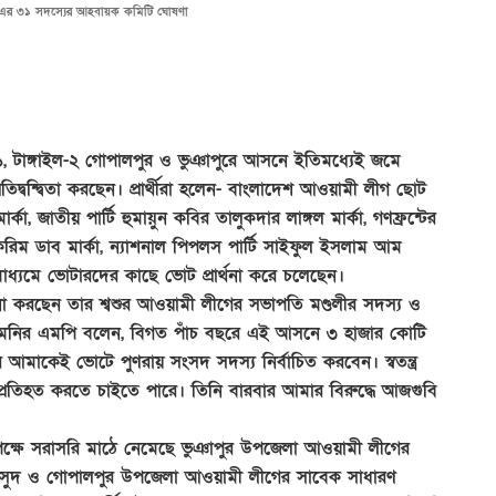
স এর ৩১ সদস্যের আহবায়ক কমিটি ঘোষণা
৩১, টাঙ্গাইল-২ গোপালপুর ও ভুঞাপুরে আসনে ইতিমধ্যেই জমে
রতিদ্বন্দ্বিতা করছেন। প্রার্থীরা হলেন- বাংলাদেশ আওয়ামী লীগ ছোট
্কা, জাতীয় পার্টি হুমায়ুন কবির তালুকদার লাঙ্গল মার্কা, গণফ্রন্টের
রিম ডাব মার্কা, ন্যাশনাল পিপলস পার্টি সাইফুল ইসলাম আম
 মাধ্যমে ভোটারদের কাছে ভোট প্রার্থনা করে চলেছেন।
া করছেন তার শ্বশুর আওয়ামী লীগের সভাপতি মণ্ডলীর সদস্য ও
 ছোট মনির এমপি বলেন, বিগত পাঁচ বছরে এই আসনে ৩ হাজার কোটি
আমাকেই ভোটে পুণরায় সংসদ সদস্য নির্বাচিত করবেন। স্বতন্ত্র
ো প্রতিহত করতে চাইতে পারে। তিনি বারবার আমার বিরুদ্ধে আজগুবি
রের পক্ষে সরাসরি মাঠে নেমেছে ভুঞাপুর উপজেলা আওয়ামী লীগের
 মাসুদ ও গোপালপুর উপজেলা আওয়ামী লীগের সাবেক সাধারণ