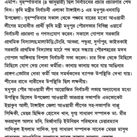
এমপি। বৃহস্পতিবার (৪ জানুয়ারী) ছিল নির্বাচনের প্রচার প্রচারণার শেষ
দিন। কৃষি মন্ত্রীর নির্বাচনী এলাকা টাঙ্গাইল-১ এর মধুপুর-ধনবাড়ি
উপজেলা। বৃহস্পতিবার সকাল থেকে পঞ্চাম বারের মতো আওয়ামী
লীগের মনোনীত প্রার্থী কৃষি মন্ত্রী মধুপুর পৌরসভার বিভিন্ন ওয়ার্ডে
নির্বাচনী প্রচারণা ও গণসংযোগ করেন। সকালে গোপাদ সরকারি
প্রাথমিক বিদ্যালয়,মালাউড়ি,টেংরি, আশুরা, পন্ডুরা, দুর্গাপুর, কাইতকাই
সরকারি প্রাথমিক বিদ্যালয় মাঠে পথ করে সন্ধ্যায় পৌরশহরের মদন
গোপাল আঙ্গিনায় বিশাল নির্বাচনী সভা করেন। চার দিক থেকে মিছিলে
মিছিলে যোগ দেয় নেতা কর্মীরা। কানায় কানায় ভরে যায় আঙিনার
প্রাঙ্গণ।ভোটার নেতা কর্মী আর সমর্থকদের ব্যাপক উপস্থিতি দেখা যায়।
শীতের রাতে নারীদের উপস্থিতি ছিল লক্ষনীয়।
মধুপুর পৌর আওয়ামী লীগ আয়োজিত নির্বাচনী সভায় অন্যান্যের মধ্যে
উপস্থিত ছিলেন উপজেলা আওয়ামী ভারপ্রাপ্ত সভাপতি এডভোকেট
ইয়াকুব আলী, টাঙ্গাইল জেলা আওয়ামী লীগের সহ-সভাপতি বাপ্পু
সিদ্দিকী, মেয়র ছিদ্দিক হোসেন খান, যুগ্ম সাধারণ সম্পাদক ডা. মীর
ফরহাদুল আলম মনি, মির্জাবাড়ি ইউনিয়ন পরিষদের চেয়ারম্যান
সাদিকুল ইসলাম সাদিক, যুগ্ম সাধারণ সম্পাদক সাবেক মেয়র মাসুদ