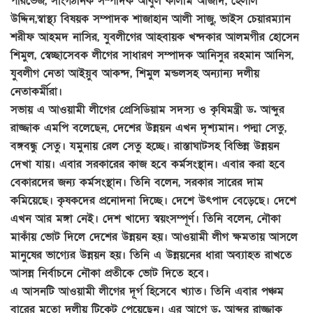
পারভেজ, সাংগঠনিক সম্পাদক আবুল কালাম আজাদ, হেলাল
উদ্দিন,স্বাস্থ্য বিষয়ক সম্পাদক শাজাহান আলী সাজু, ভাইস চেয়ারম্যান
শরীফ আহমদ নাসির, যুবলীগের আহবায়ক খন্দকার আলমগীর হোসেন
শিমুল, স্বেচ্ছাসেবক লীগের সাধারণ সম্পাদক আনিসুর রহমান আনিস,
যুবলীগ নেতা আইয়ুব আকন্দ, শিমুল মন্ডলসহ অন্যান্য দলীয়
নেতাকর্মীরা।
সভায় এ আওয়ামী লীগের প্রেসিডিয়াম সদস্য ও কৃষিমন্ত্রী ড. আব্দুর
রাজ্জাক এমপি বলেছেন, দেশের উন্নয়ন এখন দৃশ্যমান। পদ্মা সেতু,
বঙ্গবন্ধু সেতু। যমুনায় রেল সেতু হচ্ছে। রাস্তাঘাটসহ বিভিন্ন উন্নয়ন
দেখা যায়। এবার সরকারের কাজ হবে কর্মসংস্থান। এবার করা হবে
বেকারদের জন্য কর্মসংস্থান। তিনি বলেন, সরকার সারের দাম
কমিয়েছে। কৃষকদের প্রনোদনা দিচ্ছে। দেশে উৎপাদ বেড়েছে। দেশে
এখন আর মঙ্গা নেই। দেশ খাদ্যে স্বয়ংসম্পূর্ণ। তিনি বলেন, নৌকা
মাকাঁয় ভোট দিলে দেশের উন্নয়ন হয়। আওয়ামী লীগ ক্ষমতায় আসলে
মানুষের ভাগ্যের উন্নয়ন হয়। তিনি এ উন্নয়নের ধারা অব্যাহত রাখতে
আসন্ন নির্বাচনে নৌকা প্রতীকে ভোট দিতে হবে।
এ আসনটি আওয়ামী লীগের দূর্গ হিসেবে খ্যাত। তিনি এবার পঞ্চম
বারের মতো দলীয় টিকেট পেয়েছেন। এর আগে ড. আব্দুর রাজ্জাক