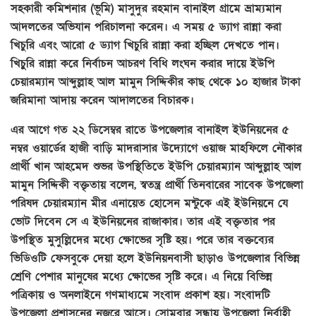
সহকারী কমিশনার (ভূমি) মাসুদুর রহমান বানাইল গ্রামে ভ্রাম্যমান
আদলতের অভিযান পরিচালনা করেন। এ সময় ৫ ড্যাগ রান্না করা
খিচুরি এবং আরো ৫ ড্যাগ খিচুরি রান্না করা হচ্ছিল দেখতে পান।
খিচুুরি রান্না করে নির্বাচন আচরণ বিধি লংঘন করার দায়ে ইউপি
চেয়ারম্যান আব্দুল্লাহ আল মামুন সিদ্দিকীর কাছ থেকে ১০ হাজার টাকা
জরিমানা আদায় করেন আদালতের বিচারক।
এর আগে গত ২২ ডিসেম্বর রাতে উপজেলার বানাইল ইউনিয়নের ৫
নম্বর ওয়ার্ডের হাজী বাড়ি মাদরাসার উদ্যোগে ওয়াজ মাহফিলে নৌকার
প্রার্থী খান আহমেদ শুভর উপস্থিতিতে ইউপি চেয়ারম্যান আব্দুল্লাহ আল
মামুন সিদ্দিকী বক্তৃতায় বলেন, স্বতন্ত্র প্রার্থী তিনবারের সাবেক উপজেলা
পরিষদ চেয়ারম্যান মীর এনায়েত হোসেন মন্টুকে এই ইউনিয়নে যে
ভোট দিবেন সে এ ইউনিয়নের রাজাকার। তার এই বক্তৃতার পর
উপস্থিত মুসুল্লিদের মধ্যে ক্ষোভের সৃষ্টি হয়। পরে তার বক্তব্যের
ভিডিওটি ফেসবুকে দেয়া হলে ইউনিয়নবাসী ছাড়াও উপজেলার বিভিন্ন
শ্রেণি পেশার মানুষের মধ্যে ক্ষোভের সৃষ্টি করে। এ নিয়ে বিভিন্ন
পত্রিকায় ও অনলাইনে গণমাধ্যমে সংবাদ প্রকাশ হয়। সংবাদটি
উপজেলা প্রশাসনের নজরে আসে। সোমবার সন্ধায় উপজেলা নির্বাহী