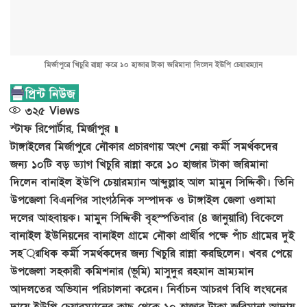
মির্জাপুরে খিচুরি রান্না করে ১০ হাজার টাকা জরিমানা দিলেন ইউপি চেয়ারম্যান
৩২৫
Views
স্টাফ রিপোর্টার, মির্জাপুর ॥
টাঙ্গাইলের মির্জাপুরে নৌকার প্রচারণায় অংশ নেয়া কর্মী সমর্থকদের
জন্য ১০টি বড় ড্যাগ খিচুরি রান্না করে ১০ হাজার টাকা জরিমানা
দিলেন বানাইল ইউপি চেয়ারম্যান আব্দুল্লাহ আল মামুন সিদ্দিকী। তিনি
উপজেলা বিএনপির সাংগঠনিক সম্পাদক ও টাঙ্গাইল জেলা ওলামা
দলের আহবায়ক। মামুুন সিদ্দিকী বৃহস্পতিবার (৪ জানুয়ারি) বিকেলে
বানাইল ইউনিয়নের বানাইল গ্রামে নৌকা প্রার্থীর পক্ষে পাঁচ গ্রামের দুই
সহ¯্রাধিক কর্মী সমর্থকদের জন্য খিচুরি রান্না করছিলেন। খবর পেয়ে
উপজেলা সহকারী কমিশনার (ভূমি) মাসুদুর রহমান ভ্রাম্যমান
আদলতের অভিযান পরিচালনা করেন। নির্বাচন আচরণ বিধি লংঘনের
দায়ে ইউপি চেয়ারম্যানের কাছ থেকে ১০ হাজার টাকা জরিমানা আদায়