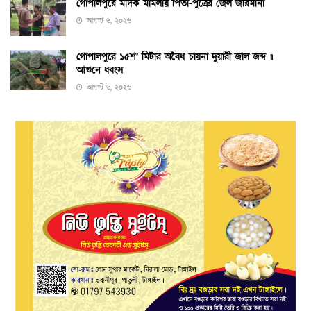
গোপালপুরে মাদক মামলায় পিতা-পুত্রের জেল জরিমানা
আগস্ট ৬, ২০২৬
গোপালপুরে ১৫শ’ মিটার অবৈধ চায়না দুয়ারী জাল জব্দ ॥
আগুনে ধ্বংস
আগস্ট ৬, ২০২৬