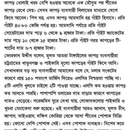
কাপড় ধোলাই খরচ বেশি হওয়ায় অনেকে এক মৌসুম পর শীতের
কাপড় রেখে দেয়। সেসব কাপড় ব্যবসায়ী নিলামের মাধ্যমে দেশে
কিনে আনেন। পিস নয়, এসব কাপড় আমদানি হয় গাঁইট হিসাবে। প্রতি
গাঁইট ৪০-৮০ কেজি পর্যন্ত হয়। আমদানি পর্যায়ে প্রতি গাঁইট
সোয়েটারের দাম পড়ে ৬ থেকে ৯ হাজার টাকা। প্রতি গাঁইট জ্যাকেটের
দাম পড়ে ১০ থেকে ১৫ হাজার টাকা। প্রতি গাঁইট গরম কাপড়ের টি-
শার্টের দাম ৬-৭ হাজার টাকা।
ফোরকান উদ্দীন বলেন, মূলত আমরা টাঙ্গাইলের কাপড় ব্যবসায়ীরা
চট্রগ্রামের খাতুনগঞ্জ ও পাইকারি মূল্যে কাপড়ের গাঁইট কিনে আনি।
সেখানকার বড় বড় ব্যবসায়ীরা আমাদের বলে যে, ডলার সংকটের
কারণে প্রায় ১৫০ শতাংশ মার্জিন দিয়েও এলসির নিশ্চয়তা পাচ্ছি না।
৫টি এলসি খুলতে চাইলে ২টি পাওয়া যাচ্ছে। এলসি কম হওয়ায় কাপড়
কম আনতে পারছি। পাশাপাশি ডলারের দাম বাড়ার কারণে কাপড়ের
দামও বেড়েছে। সরেজমিন ঘুরে দেখা যায়, দোকানগুলোয় পাইকারি ও
খুচরা বেচাকেনা শুরু হয়েছে। ওই ব্যবসায়ীরা আরও জানান, মূলত চীন,
জাপান, তাইওয়ান, দক্ষিণ কোরিয়া থেকে আসা শীতের পোশাক বিক্রি
হয়। কোনো দেশি পোশাক নেই। এসব পোশাক ব্যবহৃত। বিশেষ করে