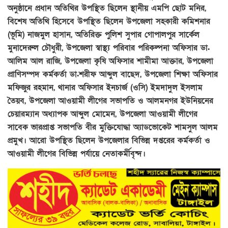
অনুষ্ঠানে প্রধান অতিথির উপস্থিত ছিলেন স্থানীয় এমপি ছোট মনির,
বিশেষ অতিথি হিসেবে উপস্থিত ছিলেন উপজেলা সহকারী কমিশনার
(ভূমি) নাজমুল হাসান, অতিরিক্ত পুলিশ সুপার গোপালপুর সার্কেল
মুনাদেরুল চৌধুরী, উপজেলা স্বাস্থ্য পরিবার পরিকল্পনা অফিসার ডা.
আলিম আল রাজি, উপজেলা কৃষি অফিসার শামীমা আক্তার, উপজেলা
প্রাণিসম্পদ কর্মকর্তা ডা.শরীফ আব্দুল বাছেদ, উপজেলা শিক্ষা অফিসার
মফিজুর রহমান, থানার অফিসার ইনচার্জ (ওসি) ইমদাদুল ইসলাম
তৈয়ব, উপজেলা আওয়ামী লীগের সভাপতি ও আলমনগর ইউনিয়নের
চেয়ারম্যান অধ্যাপক আব্দুল মোমেন, উপজেলা আওয়ামী লীগের
সাবেক ভারপ্রাপ্ত সভাপতি বীর মুক্তিযোদ্ধা অ্যাডভোকেট শামসুল আলম
প্রমুখ। আরো উপস্থিত ছিলেন উপজেলার বিভিন্ন দপ্তরের কর্মকর্তা ও
আওয়ামী লীগের বিভিন্ন পর্যায়ে নেতাকর্মীবৃন্দ।