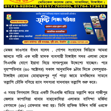
মেজর কাওসার বাঁধন বলেন , গোপন সংবাদের ভিত্তিতে আমরা
জানতে পারি এক নারী মাদক ব্যবসায়ী টাঙ্গাইল সদর এলাকা থেকে
সিএনজি যোগে ইয়াবা নিয়ে নাগরপুরের উদ্দেশ্যে যাচ্ছেন। পরে
বৃহস্পতিবার (৩০ অক্টোবর) সকাল আনুমানিক ৯টার দিকে দেলদুয়ার-
টাঙ্গাইল রোডের মোহাম্মদপুর পূর্ব পাড়া জামে মসজিদের সামনে
তল্লাশি চৌকি বসিয়ে র‌্যাব সদস্যরা যানবাহন তল্লাশি শুরু করে।
এ সময় সিগন্যাল দিয়ে একটি সিএনজি থামিয়ে তল্লাশি করে গাজীপুর
জেলার কাপাসিয়া থানার বাহাকোদিয়া এলাকার বাসিন্দা মর্জিনা
বেগমকে (৩৮) গ্রেফতার করা হয়। তিনি হাফিজ উদ্দিন দর্জি ওরফে