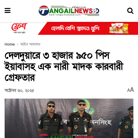
Home
আইন আদালত
দেলদুয়ারে ৩ হাজার ৯৫০ পিস
ইয়াবাসহ এক নারী মাদক কারবারী
গ্রেফতার
A
অক্টোবর ৩০, ২০২৫
A