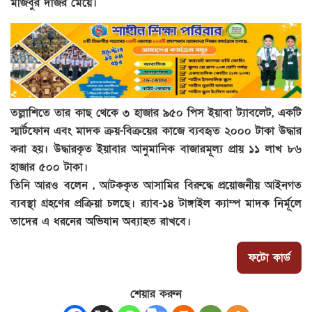
মজিবুর দর্জির মেয়ে।
তল্লাশিতে তার কাছ থেকে ৩ হাজার ৯৫০ পিস ইয়াবা ট্যাবলেট, একটি
স্মার্টফোন এবং মাদক ক্রয়-বিক্রয়ের কাজে ব্যবহৃত ২০০০ টাকা উদ্ধার
করা হয়। উদ্ধারকৃত ইয়াবার আনুমানিক বাজারমূল্য প্রায় ১১ লাখ ৮৬
হাজার ৫০০ টাকা।
তিনি আরও বলেন , আটককৃত আসামির বিরুদ্ধে প্রয়োজনীয় আইনগত
ব্যবস্থা গ্রহণের প্রক্রিয়া চলছে। র‌্যাব-১৪ টাঙ্গাইল ক্যাম্প মাদক নির্মূলে
তাদের এ ধরনের অভিযান অব্যাহত রাখবে।
ফটো কার্ড
শেয়ার করুন