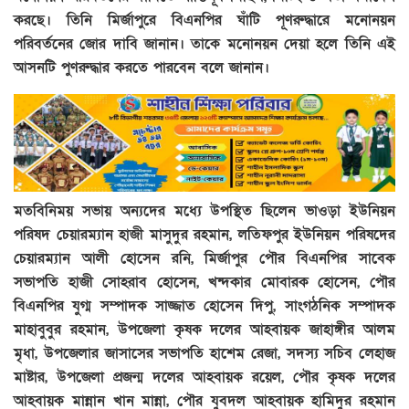
করছে। তিনি মির্জাপুরে বিএনপির ঘাঁটি পূণরুদ্ধারে মনোনয়ন
পরিবর্তনের জোর দাবি জানান। তাকে মনোনয়ন দেয়া হলে তিনি এই
আসনটি পুণরুদ্ধার করতে পারবেন বলে জানান।
মতবিনিময় সভায় অন্যদের মধ্যে উপস্থিত ছিলেন ভাওড়া ইউনিয়ন
পরিষদ চেয়ারম্যান হাজী মাসুদুর রহমান, লতিফপুর ইউনিয়ন পরিষদের
চেয়ারম্যান আলী হোসেন রনি, মির্জাপুর পৌর বিএনপির সাবেক
সভাপতি হাজী সোহরাব হোসেন, খন্দকার মোবারক হোসেন, পৌর
বিএনপির যুগ্ম সম্পাদক সাজ্জাত হোসেন দিপু, সাংগঠনিক সম্পাদক
মাহাবুবুর রহমান, উপজেলা কৃষক দলের আহবায়ক জাহাঙ্গীর আলম
মৃধা, উপজেলার জাসাসের সভাপতি হাশেম রেজা, সদস্য সচিব লেহাজ
মাষ্টার, উপজেলা প্রজন্ম দলের আহবায়ক রয়েল, পৌর কৃষক দলের
আহবায়ক মান্নান খান মান্না, পৌর যুবদল আহবায়ক হামিদুর রহমান