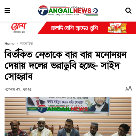
Home
আলোচিত
বির্তকিত নেতাকে বার বার মনোনয়ন
দেয়ায় দলের ভরাডুবি হচ্ছে- সাইদ
সোহরাব
A
নভেম্বর ২৭, ২০২৫
A