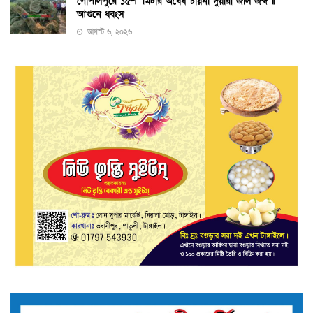
গোপালপুরে ১৫শ’ মিটার অবৈধ চায়না দুয়ারী জাল জব্দ ॥
আগুনে ধ্বংস
আগস্ট ৬, ২০২৬