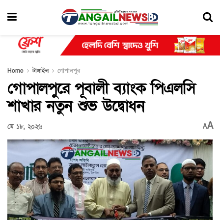
Home
টাঙ্গাইল
গোপালপুর
গোপালপুরে পূবালী ব্যাংক পিএলসি
শাখার নতুন শুভ উদ্বোধন
A
মে ১৮, ২০২৬
A