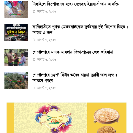
টাঙ্গাইলে কিশোরদের মধ্যে বেড়েছে ইয়াবা-গাঁজায় আসক্তি
আগস্ট ৬, ২০২৬
কালিহাতীতে পৃথক মোটরসাইকেল দুর্ঘটনায় দুই কিশোর নিহত ॥
আহত ৩ জন
আগস্ট ৬, ২০২৬
গোপালপুরে মাদক মামলায় পিতা-পুত্রের জেল জরিমানা
আগস্ট ৬, ২০২৬
গোপালপুরে ১৫শ’ মিটার অবৈধ চায়না দুয়ারী জাল জব্দ ॥
আগুনে ধ্বংস
আগস্ট ৬, ২০২৬