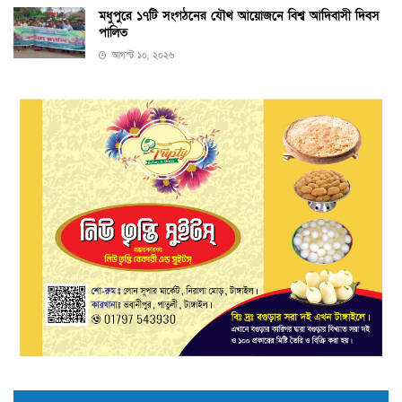
মধুপুরে ১৭টি সংগঠনের যৌথ আয়োজনে বিশ্ব আদিবাসী দিবস
পালিত
আগস্ট ১০, ২০২৬