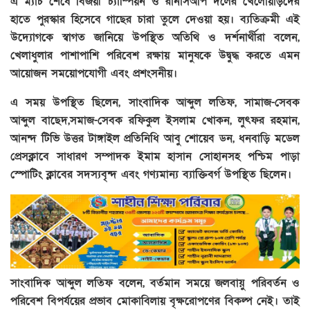
এ ম্যাচ শেষে বিজয়ী চ্যাম্পিয়ন ও রানার্সআপ দলের খেলোয়াড়দের
হাতে পুরস্কার হিসেবে গাছের চারা তুলে দেওয়া হয়। ব্যতিক্রমী এই
উদ্যোগকে স্বাগত জানিয়ে উপস্থিত অতিথি ও দর্শনার্থীরা বলেন,
খেলাধুলার পাশাপাশি পরিবেশ রক্ষায় মানুষকে উদ্বুদ্ধ করতে এমন
আয়োজন সময়োপযোগী এবং প্রশংসনীয়।
এ সময় উপস্থিত ছিলেন, সাংবাদিক আব্দুল লতিফ, সামাজ-সেবক
আব্দুল বাছেদ,সমাজ-সেবক রফিকুল ইসলাম খোকন, লুৎফর রহমান,
আনন্দ টিভি উত্তর টাঙ্গাইল প্রতিনিধি আবু শোয়েব ডন, ধনবাড়ি মডেল
প্রেসক্লাবে সাধারণ সম্পাদক ইমাম হাসান সোহানসহ পশ্চিম পাড়া
স্পোটিং ক্লাবের সদস্যবৃন্দ এবং গণ্যমান্য ব্যাক্তিবর্গ উপস্থিত ছিলেন।
সাংবাদিক আব্দুল লতিফ বলেন, বর্তমান সময়ে জলবায়ু পরিবর্তন ও
পরিবেশ বিপর্যয়ের প্রভাব মোকাবিলায় বৃক্ষরোপণের বিকল্প নেই। তাই