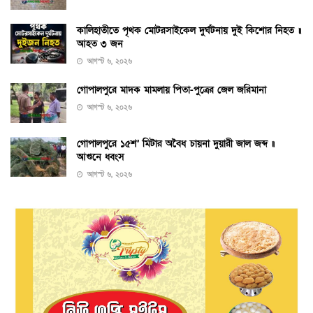
কালিহাতীতে পৃথক মোটরসাইকেল দুর্ঘটনায় দুই কিশোর নিহত ॥
আহত ৩ জন
আগস্ট ৬, ২০২৬
গোপালপুরে মাদক মামলায় পিতা-পুত্রের জেল জরিমানা
আগস্ট ৬, ২০২৬
গোপালপুরে ১৫শ’ মিটার অবৈধ চায়না দুয়ারী জাল জব্দ ॥
আগুনে ধ্বংস
আগস্ট ৬, ২০২৬