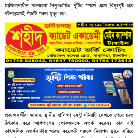
মালিকানাধীন গরুগুলো বিদ্যুতায়িত খুঁটির স্পর্শে এলে বিদ্যুপৃষ্ট হয়ে
ঘটনাস্থলেই পাঁচটি গরুর মৃত্যু হয়।
প্রত্যক্ষদর্শীরা জানান, স্থানীয় বাসিন্দা সেন্টু ঘটনাটি দেখতে পেয়ে দ্রুত
চিৎকার করে আশপাশের লোকজনকে সতর্ক করেন। তার এই
তাৎক্ষণিক সতর্কবার্তায় আরও কয়েকটি গরুকে নিরাপদ স্থানে সরিয়ে