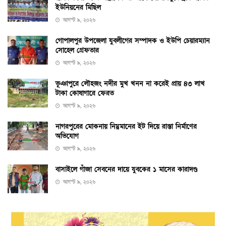
ইউনিয়নের মিছিল
আগস্ট ৯, ২০২৬
গোপালপুর উপজেলা যুবলীগের সম্পাদক ও ইউপি চেয়ারম্যান
সোহেল গ্রেফতার
আগস্ট ৯, ২০২৬
ভূঞাপুরে লৌহজং নদীর মুখ খনন না করেই প্রায় ৪৩ লাখ
টাকা কোষাগারে ফেরত
আগস্ট ৯, ২০২৬
নাগরপুরের মোকনায় নিম্নমানের ইট দিয়ে রাস্তা নির্মাণের
অভিযোগ
আগস্ট ৯, ২০২৬
বাসাইলে গাঁজা সেবনের দায়ে যুবকের ১ মাসের কারাদণ্ড
আগস্ট ৯, ২০২৬