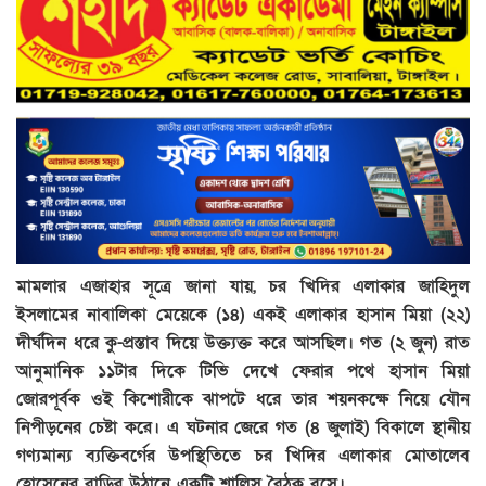
মামলার এজাহার সূত্রে জানা যায়, চর খিদির এলাকার জাহিদুল
ইসলামের নাবালিকা মেয়েকে (১৪) একই এলাকার হাসান মিয়া (২২)
দীর্ঘদিন ধরে কু-প্রস্তাব দিয়ে উক্ত্যক্ত করে আসছিল। গত (২ জুন) রাত
আনুমানিক ১১টার দিকে টিভি দেখে ফেরার পথে হাসান মিয়া
জোরপূর্বক ওই কিশোরীকে ঝাপটে ধরে তার শয়নকক্ষে নিয়ে যৌন
নিপীড়নের চেষ্টা করে। এ ঘটনার জেরে গত (৪ জুলাই) বিকালে স্থানীয়
গণ্যমান্য ব্যক্তিবর্গের উপস্থিতিতে চর খিদির এলাকার মোতালেব
হোসেনের বাড়ির উঠানে একটি শালিস বৈঠক বসে।