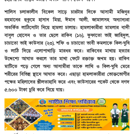
শালিস চলাকালীন বিকেল সাড়ে চারটার দিকে আসামী মজিবুর
রহমানের হুকুমে হাসান মিয়া, ঈমান আলী, জামালসহ অন্যান্যরা
অতর্কিত লাঠিসোটা নিয়ে হামলা চালায়। হামলাকারীরা মামলার বাদী
বাবুল হোসেন ও তার ছেলে রাকিব (১৬), ফুফাতো ভাই জাহিদুল,
চাচাতো ভাই কাউসার (২৩), শফি ও চাচাতো ভাবী কমলাকে কিল-ঘুষি
ও লাঠি দিয়ে এলোপাথাড়ি মারধর করে। রাকিবের মাথায় হত্যার
উদ্দেশ্যে আঘাত করলে তার মাথা ফেটে রক্তাক্ত জখম হয়। রাকিব
মাটিতে পড়ে গেলে অন্য আসামীরা তাকে লাথি ও কিল-ঘুষি মেরে
শরীরের বিভিন্ন স্থানে আঘাত করে। এছাড়া হামলাকারীরা ভোক্তভোগীর
পক্ষের মহিলাদের শ্লীলতাহানি করে এবং কাউসারের পকেট থেকে নগদ
৫,৬০০ টাকা চুরি করে নিয়ে যায়।