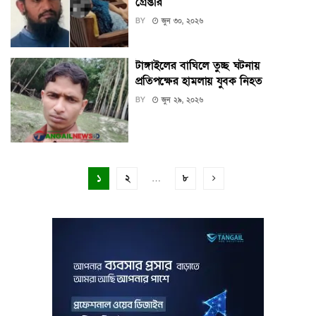
গ্রেপ্তার
BY
জুন ৩০, ২০২৬
টাঙ্গাইলের বাঘিলে তুচ্ছ ঘটনায়
প্রতিপক্ষের হামলায় যুবক নিহত
BY
জুন ২৯, ২০২৬
১
২
…
৮