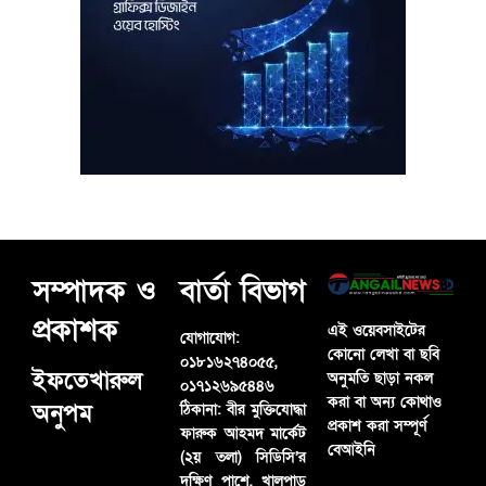
সম্পাদক ও
বার্তা বিভাগ
প্রকাশক
এই ওয়েবসাইটের
যোগাযোগ:
কোনো লেখা বা ছবি
০১৮১৬২৭৪০৫৫,
ইফতেখারুল
অনুমতি ছাড়া নকল
০১৭১২৬৯৫৪৪৬
করা বা অন্য কোথাও
অনুপম
ঠিকানা:
বীর মুক্তিযোদ্ধা
প্রকাশ করা সম্পূর্ণ
ফারুক আহমদ মার্কেট
বেআইনি
(২য় তলা) সিডিসি’র
দক্ষিণ পাশে, খালপাড়