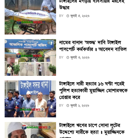
টাঙ্গাইলের মগড়ায় ব্যবসায়ীর মরদেহ
উদ্ধার
BY
জুলাই ৫, ২০২৬
নামের বানান ‘অশুদ্ধ’ দাবি টাঙ্গাইল
পাসপোর্ট কর্মকর্তার ॥ আবেদন বাতিল
BY
জুলাই ৩, ২০২৬
টাঙ্গাইলে নারী হত্যার ১৬ ঘণ্টা পরেই
পুলিশ হত্যাকারী মুয়াজ্জিন মোশারফকে
গ্রেপ্তার করে
BY
জুলাই ১, ২০২৬
টাঙ্গাইলে ঋণের চাপে সোনা লুটের
উদ্দেশ্যে নারীকে হত্যা ॥ মুয়াজ্জিনকে