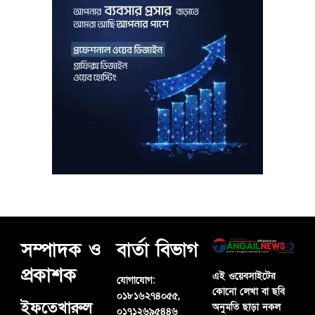
সম্পাদক ও
বার্তা বিভাগ
প্রকাশক
এই ওয়েবসাইটের
যোগাযোগ:
কোনো লেখা বা ছবি
০১৮১৬২৭৪০৫৫,
ইফতেখারুল
অনুমতি ছাড়া নকল
০১৭১২৬৯৫৪৪৬