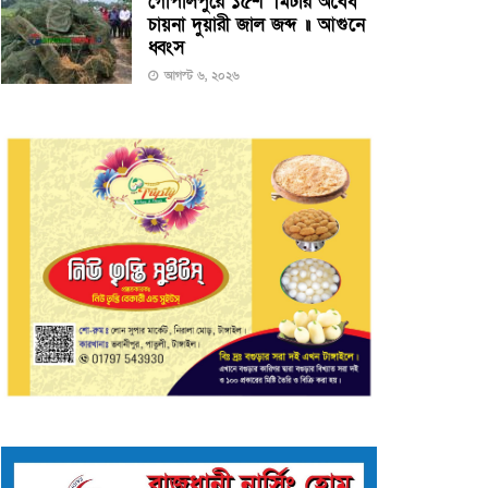
গোপালপুরে ১৫শ’ মিটার অবৈধ
চায়না দুয়ারী জাল জব্দ ॥ আগুনে
ধ্বংস
আগস্ট ৬, ২০২৬