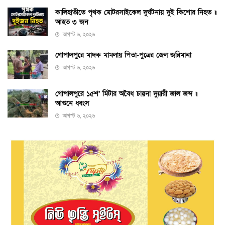
কালিহাতীতে পৃথক মোটরসাইকেল দুর্ঘটনায় দুই কিশোর নিহত ॥
আহত ৩ জন
আগস্ট ৬, ২০২৬
গোপালপুরে মাদক মামলায় পিতা-পুত্রের জেল জরিমানা
আগস্ট ৬, ২০২৬
গোপালপুরে ১৫শ’ মিটার অবৈধ চায়না দুয়ারী জাল জব্দ ॥
আগুনে ধ্বংস
আগস্ট ৬, ২০২৬