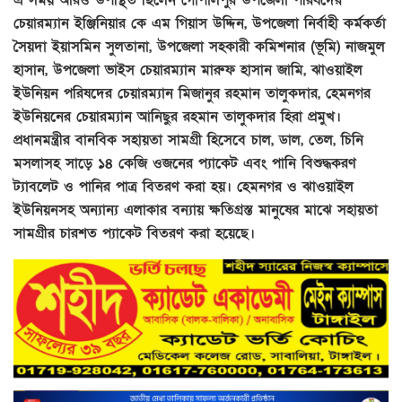
চেয়ারম্যান ইঞ্জিনিয়ার কে এম গিয়াস উদ্দিন, উপজেলা নির্বাহী কর্মকর্তা
সৈয়দা ইয়াসমিন সুলতানা, উপজেলা সহকারী কমিশনার (ভূমি) নাজমুল
হাসান, উপজেলা ভাইস চেয়ারম্যান মারুফ হাসান জামি, ঝাওয়াইল
ইউনিয়ন পরিষদের চেয়ারম্যান মিজানুর রহমান তালুকদার, হেমনগর
ইউনিয়নের চেয়ারম্যান আনিছুর রহমান তালুকদার হিরা প্রমুখ।
প্রধানমন্ত্রীর বানবিক সহায়তা সামগ্রী হিসেবে চাল, ডাল, তেল, চিনি
মসলাসহ সাড়ে ১৪ কেজি ওজনের প্যাকেট এবং পানি বিশুদ্ধকরণ
ট্যাবলেট ও পানির পাত্র বিতরণ করা হয়। হেমনগর ও ঝাওয়াইল
ইউনিয়নসহ অন্যান্য এলাকার বন্যায় ক্ষতিগ্রস্ত মানুষের মাঝে সহায়তা
সামগ্রীর চারশত প্যাকেট বিতরণ করা হয়েছে।