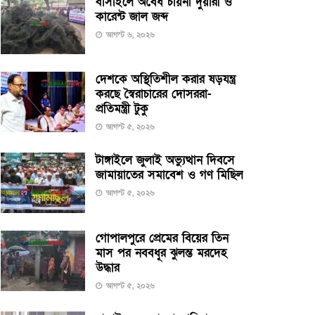
বাসাইলে অবৈধ চায়না দুয়ারী ও
কারেন্ট জাল জব্দ
আগস্ট ৬, ২০২৬
দেশকে অস্থিতিশীল করার ষড়যন্ত্র
করছে স্বৈরাচারের দোসররা-
প্রতিমন্ত্রী টুকু
আগস্ট ৫, ২০২৬
টাঙ্গাইলে জুলাই অভ্যুত্থান দিবসে
জামায়াতের সমাবেশ ও গণ মিছিল
আগস্ট ৫, ২০২৬
গোপালপুরে প্রেমের বিয়ের তিন
মাস পর নববধূর ঝুলন্ত মরদেহ
উদ্ধার
আগস্ট ৫, ২০২৬